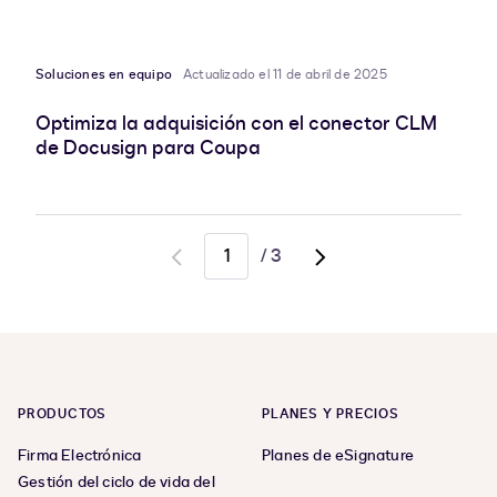
Soluciones en equipo
Actualizado el 11 de abril de 2025
Optimiza la adquisición con el conector CLM
de Docusign para Coupa
/
3
Go
Go
to
to
previous
next
page
page,
page
2
PRODUCTOS
PLANES Y PRECIOS
Firma Electrónica
Planes de eSignature
Gestión del ciclo de vida del