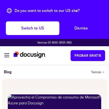
Do you want to switch to our US site?
Switch to US
Dismiss
Ventas 01-800-9531-662
Accede al contenido principal
PROBAR GRATIS
Blog
Temas