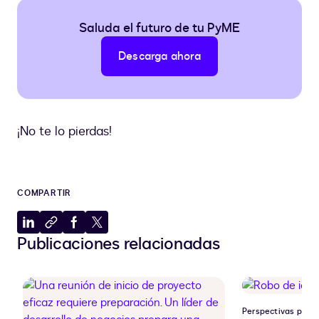
Saluda el futuro de tu PyME
Descarga ahora
¡No te lo pierdas!
COMPARTIR
Compartir
Copiar
Compartir
Compartir
Publicaciones relacionadas
en
al
en
en
LinkedIn
portapapeles
Facebook
X
Perspectivas para 