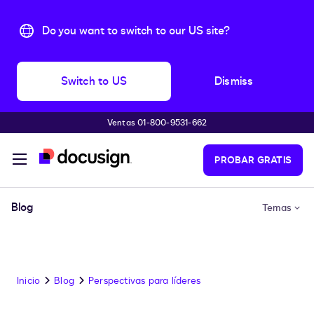
Do you want to switch to our US site?
Switch to US
Dismiss
Ventas 01-800-9531-662
Accede al contenido principal
PROBAR GRATIS
Blog
Temas
Inicio
Blog
Perspectivas para líderes