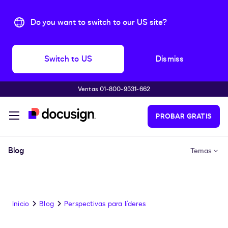
Do you want to switch to our US site?
Switch to US
Dismiss
Ventas 01-800-9531-662
Accede al contenido principal
PROBAR GRATIS
Blog
Temas
Inicio
Blog
Perspectivas para líderes