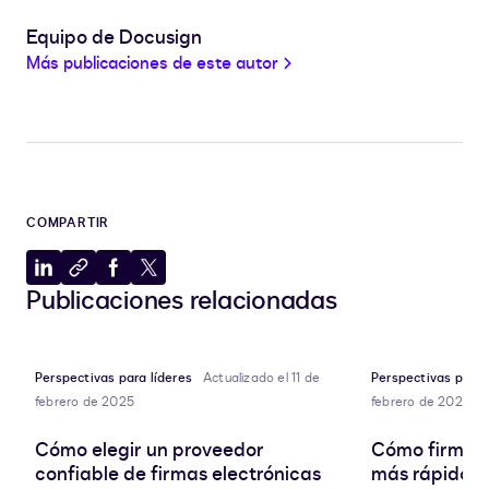
Equipo de Docusign
Más publicaciones de este autor
COMPARTIR
Compartir
Copiar
Compartir
Compartir
Publicaciones relacionadas
en
al
en
en
LinkedIn
portapapeles
Facebook
X
Perspectivas para líderes
Actualizado el 11 de
Perspectivas para 
febrero de 2025
febrero de 2025
Cómo elegir un proveedor
Cómo firmar 
confiable de firmas electrónicas
más rápido