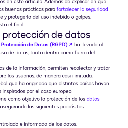
s en este artículo. Además de explicar en qué
os buenas prácticas para
fortalecer la seguridad
 y protegerla del uso indebido o golpes.
ta el final!
 protección de datos
abre em uma nova guia
 Protección de Datos (RGPD)
ha llevado al
l uso de datos, tanto dentro como fuera del
s de la información, permiten recolectar y tratar
e los usuarios, de manera casi ilimitada.
bal que ha originado que distintos países hayan
 inspirados por el caso europeo.
ene como objetivo la protección de los
datos
 asegurando los siguientes propósitos:
ontrolado e informado de los datos.