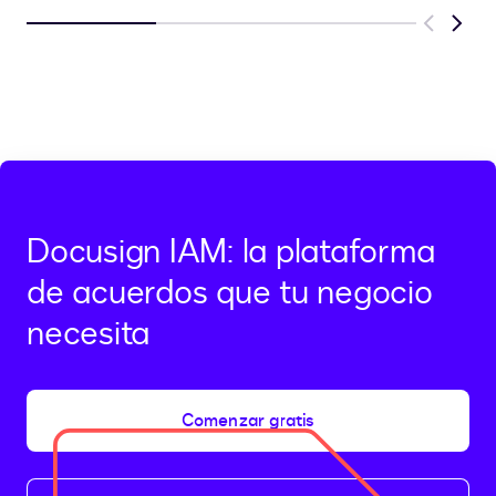
Previous
Next
Docusign IAM: la plataforma
de acuerdos que tu negocio
necesita
Comenzar gratis