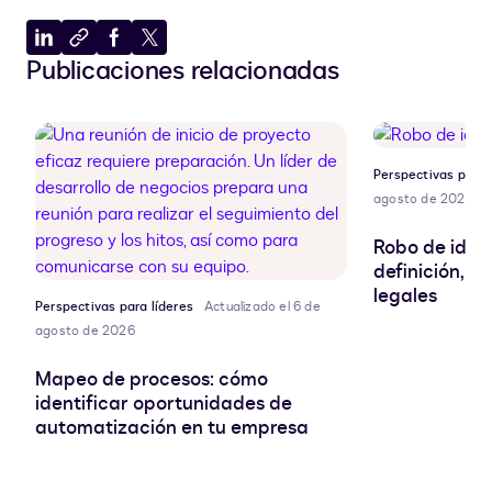
Compartir
Copiar
Compartir
Compartir
Publicaciones relacionadas
en
al
en
en
LinkedIn
portapapeles
Facebook
X
Perspectivas para 
agosto de 2026
Robo de ident
definición, r
legales
Perspectivas para líderes
Actualizado el 6 de
agosto de 2026
Mapeo de procesos: cómo
identificar oportunidades de
automatización en tu empresa