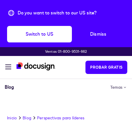
Do you want to switch to our US site?
Switch to US
Dismiss
Ventas 01-800-9531-662
Accede al contenido principal
PROBAR GRATIS
Blog
Temas
Inicio
Blog
Perspectivas para líderes