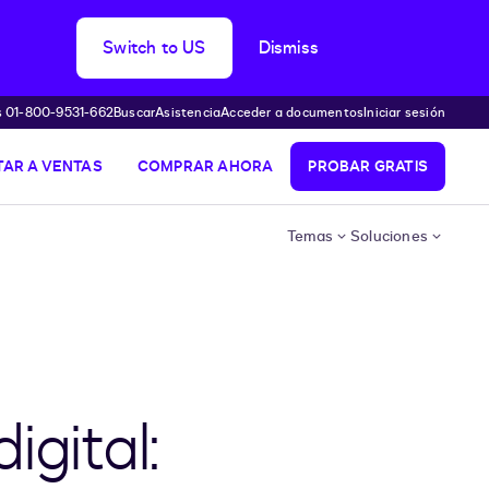
Switch to US
Dismiss
s 01-800-9531-662
Buscar
Asistencia
Acceder a documentos
Iniciar sesión
AR A VENTAS
COMPRAR AHORA
PROBAR GRATIS
Temas
Soluciones
igital: