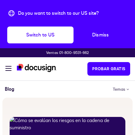
Do you want to switch to our US site?
Switch to US
Dismiss
Ventas 01-800-9531-662
Accede al contenido principal
PROBAR GRATIS
Blog
Temas