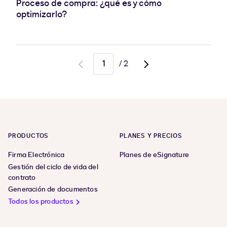
Proceso de compra: ¿qué es y cómo
optimizarlo?
/
2
Go
Go
to
to
previous
next
page
page,
page
2
PRODUCTOS
PLANES Y PRECIOS
Firma Electrónica
Planes de eSignature
Gestión del ciclo de vida del
contrato
Generación de documentos
Todos los productos