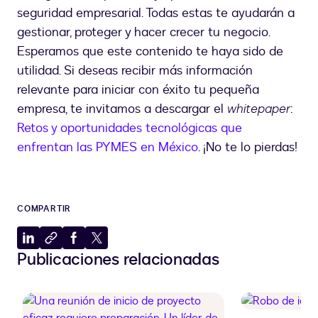
seguridad empresarial. Todas estas te ayudarán a
gestionar, proteger y hacer crecer tu negocio.
Esperamos que este contenido te haya sido de
utilidad. Si deseas recibir más información
relevante para iniciar con éxito tu pequeña
empresa, te invitamos a descargar el
whitepaper
:
Retos y oportunidades tecnológicas que
enfrentan las PYMES en México
. ¡No te lo pierdas!
COMPARTIR
Compartir
Copiar
Compartir
Compartir
Publicaciones relacionadas
en
al
en
en
LinkedIn
portapapeles
Facebook
X