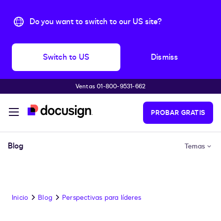
Do you want to switch to our US site?
Switch to US
Dismiss
Ventas 01-800-9531-662
Accede al contenido principal
PROBAR GRATIS
Blog
Temas
Inicio
Blog
Perspectivas para líderes