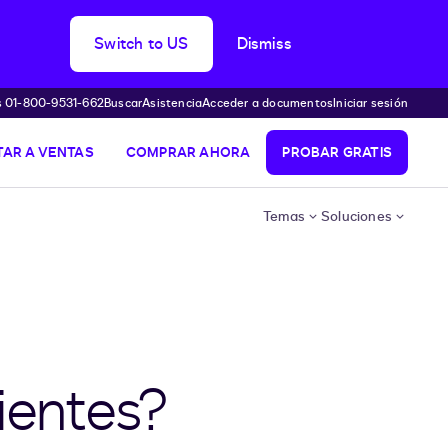
Switch to US
Dismiss
s 01-800-9531-662
Buscar
Asistencia
Acceder a documentos
Iniciar sesión
AR A VENTAS
COMPRAR AHORA
PROBAR GRATIS
Temas
Soluciones
ientes?