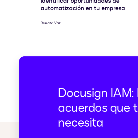
identificar oportunidades de
automatización en tu empresa
Renata Vaz
Docusign IAM: 
acuerdos que t
necesita