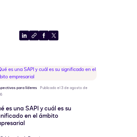
Compartir
Copiar
Compartir
Compartir
en
al
en
en
LinkedIn
portapapeles
Facebook
X
spectivas para líderes
Publicado el 3 de agosto de
6
é es una SAPI y cuál es su
gnificado en el ámbito
presarial