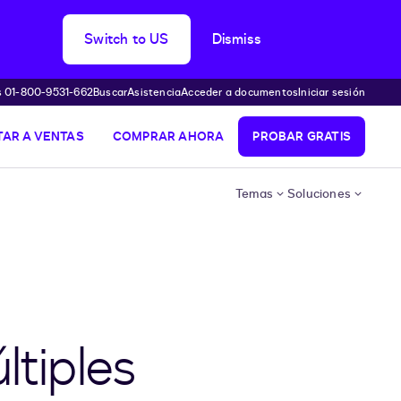
Switch to US
Dismiss
s 01-800-9531-662
Buscar
Asistencia
Acceder a documentos
Iniciar sesión
AR A VENTAS
COMPRAR AHORA
PROBAR GRATIS
Temas
Soluciones
ltiples