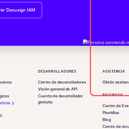
rar Docusign IAM
DESARROLLADORES
ASISTENCIA
ncieros
Centro de desarrolladores
Obtén asisten
Visión general de API
RECURSOS
gicas
Cuenta de desarrollador
gratuita
strias
Centro de Ev
Plantillas
O
Blog
Centro de rec