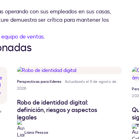
 operando con sus empleados en sus casas,
ture demuestra ser crítica para mantener los
 equipo de ventas
.
ionadas
Perspectivas para líderes
Actualizado el 5 de agosto de
2026
Per
202
Robo de identidad digital:
definición, riesgos y aspectos
Qu
e
legales
si
em
Liana Pessoa