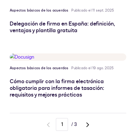
Aspectos básicos de los acuerdos
Publicado el 11 sept. 2025
Delegación de firma en España: definición,
ventajas y plantilla gratuita
Aspectos básicos de los acuerdos
Publicado el 19 ago. 2025
Cómo cumplir con la firma electrónica
obligatoria para informes de tasación:
requisitos y mejores prácticas
/
3
Go
Go
to
to