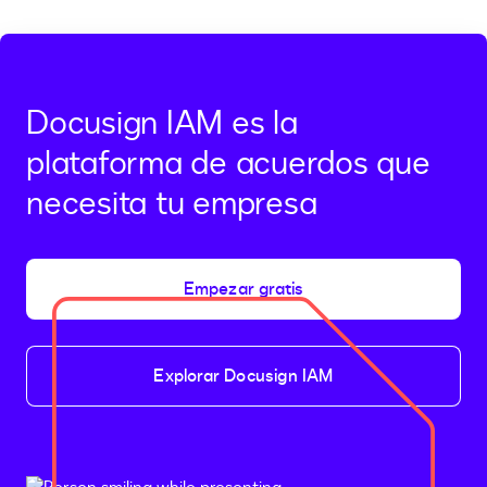
previous
next
page
page,
page
2
Docusign IAM es la
plataforma de acuerdos que
necesita tu empresa
Empezar gratis
Explorar Docusign IAM