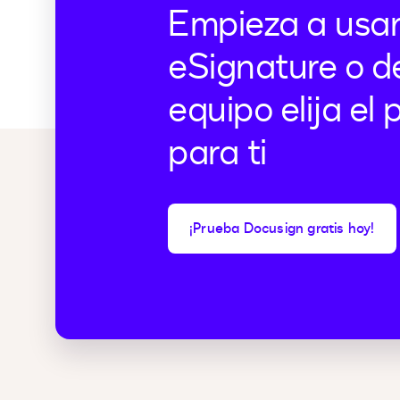
Empieza a usa
eSignature o d
equipo elija el
para ti
¡Prueba Docusign gratis hoy!