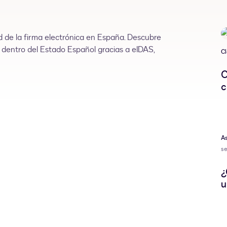
ad de la firma electrónica en España. Descubre
l dentro del Estado Español gracias a eIDAS,
Cl
C
c
A
s
¿
u