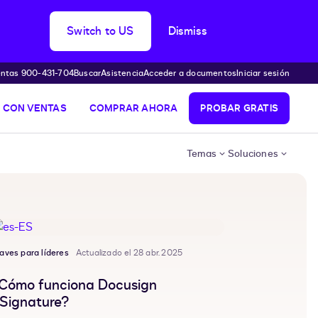
Switch to US
Dismiss
ntas 900-431-704
Buscar
Asistencia
Acceder a documentos
Iniciar sesión
 CON VENTAS
COMPRAR AHORA
PROBAR GRATIS
Temas
Soluciones
aves para líderes
Actualizado el 28 abr. 2025
Cómo funciona Docusign
Signature?