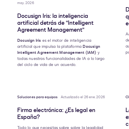
may. 2026
D
Docusign Iris: la inteligencia
q
artificial detrás de "Intelligent
e
Agreement Management"
A
d
Docusign Iris
es el motor de inteligencia
a
artificial que impulsa la plataforma
Docusign
p
Intelligent Agreement Management (IAM)
y
todas nuestras funcionalidades de IA a lo largo
del ciclo de vida de un acuerdo.
Soluciones para equipos
Actualizado el 26 ene. 2026
Cl
Firma electrónica: ¿Es legal en
L
España?
e
c
Todo lo que necesitas sabre sobre la legalidad