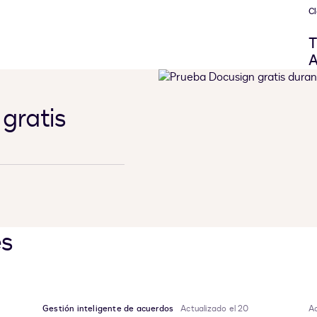
Cl
T
A
gratis
es
Gestión inteligente de acuerdos
Actualizado el 20
Ac