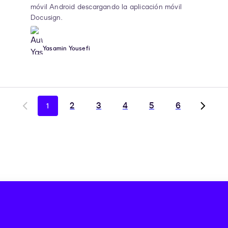
móvil Android descargando la aplicación móvil
Docusign.
Yasamin Yousefi
2
3
4
5
6
1
Go
Go
to
to
previous
next
page
page,
page
2