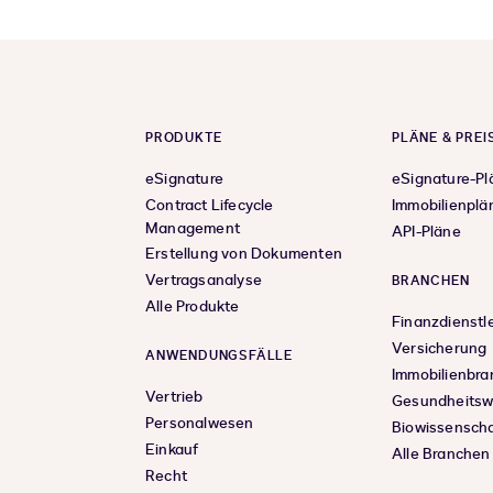
PRODUKTE
PLÄNE & PREI
eSignature
eSignature-Pl
Contract Lifecycle
Immobilienplä
Management
API-Pläne
Erstellung von Dokumenten
Vertragsanalyse
BRANCHEN
Alle Produkte
Finanzdienstl
Versicherung
ANWENDUNGSFÄLLE
Immobilienbr
Vertrieb
Gesundheits
Personalwesen
Biowissensch
Einkauf
Alle Branchen
Recht