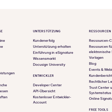
SE
UNTERSTÜTZUNG
RESSOURCEN
äne
Kundenerfolg
Ressourcen-C
ne
Unterstützung erhalten
Ressourcen fü
elektronische
Einführung in eSignature
Vorlagen
Wissensmarkt
Blog
Docusign University
Events & Web
eistungen
Kundenberich
ENTWICKLER
Rechtlicher L
anche
Developer Center
Trust Center 
wesen
API-Übersicht
Systemstatus
aften
Kostenloser Entwickler-
Online Signat
Account
FREE TOOLS