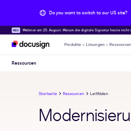
Do you want to switch to our US site?
Webinar am 25. August: Warum die digitale Signatur heute nicht
Überspringen und weiter zum Hauptinhalt
Produkte
Lösungen
Ressource
Ressourcen
Startseite
Ressourcen
Leitfäden
Modernisieru