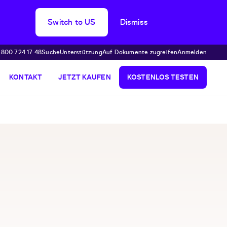
Switch to US
Dismiss
 800 724 17 48
Suche
Unterstützung
Auf Dokumente zugreifen
Anmelden
KONTAKT
JETZT KAUFEN
KOSTENLOS TESTEN