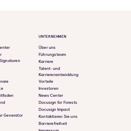
UNTERNEHMEN
enter
Über uns
r
Führungsteam
 Signaturen
Karriere
Talent- und
Karrierenentwicklung
inare
Vorteile
te
Investoren
eitfaden
News Center
und
Docusign for Forests
Docusign Impact
ur Generator
Kontaktieren Sie uns
Barrierefreiheit
Impressum