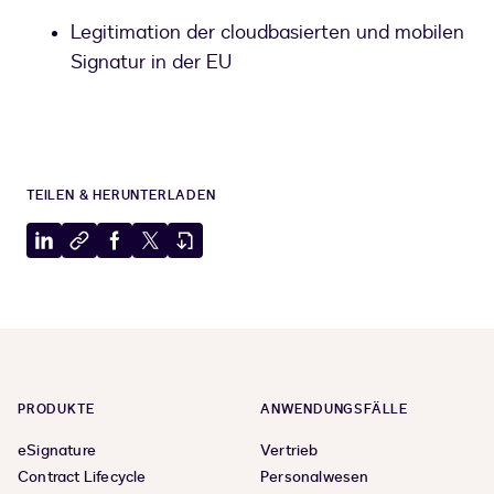
Legitimation der cloudbasierten und mobilen
Signatur in der EU
TEILEN & HERUNTERLADEN
Auf
In
Auf
Auf
PDF
LinkedIn
Zwischenablage
Facebook
X
herunterladen
teilen
kopieren
teilen
teilen
PRODUKTE
ANWENDUNGSFÄLLE
eSignature
Vertrieb
Contract Lifecycle
Personalwesen