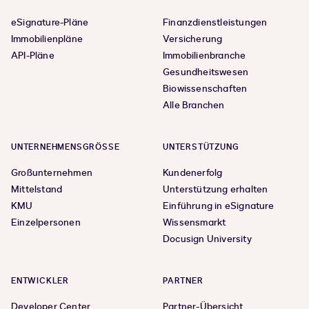
eSignature-Pläne
Finanzdienstleistungen
Immobilienpläne
Versicherung
API-Pläne
Immobilienbranche
Gesundheitswesen
Biowissenschaften
Alle Branchen
UNTERNEHMENSGRÖSSE
UNTERSTÜTZUNG
Großunternehmen
Kundenerfolg
Mittelstand
Unterstützung erhalten
KMU
Einführung in eSignature
Einzelpersonen
Wissensmarkt
Docusign University
ENTWICKLER
PARTNER
Developer Center
Partner-Übersicht