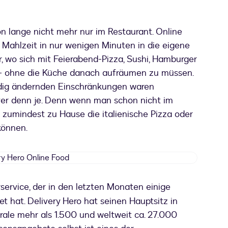
on lange nicht mehr nur im Restaurant. Online
 Mahlzeit in nur wenigen Minuten in die eigene
 wo sich mit Feierabend-Pizza, Sushi, Hamburger
 - ohne die Küche danach aufräumen zu müssen.
ndig ändernden Einschränkungen waren
tiver denn je. Denn wenn man schon nicht im
 zumindest zu Hause die italienische Pizza oder
em neuen Tab geöffnet
önnen.
Delivery
Hero
Online
 geöffnet
rservice, der in den letzten Monaten einige
Food
et hat. Delivery Hero hat seinen Hauptsitz in
ntrale mehr als 1.500 und weltweit ca. 27.000