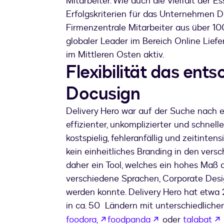
Mitarbeiter. Wie auch die Vielfalt der E
Erfolgskriterien für das Unternehmen Div
Firmenzentrale Mitarbeiter aus über 1
globaler Leader im Bereich Online Liefe
im Mittleren Osten aktiv.
Flexibilität das ent
Docusign
Delivery Hero war auf der Suche nach ei
effizienter, unkomplizierter und schnel
kostspielig, fehleranfällig und zeitinten
kein einheitliches Branding in den ve
daher ein Tool, welches ein hohes Maß a
verschiedene Sprachen, Corporate Des
werden konnte. Delivery Hero hat etwa 
in ca. 50 Ländern mit unterschiedlich
wird in einem neuen Tab geöf
wird in einem n
foodora,
foodpanda
oder
talabat