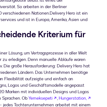
ssensangebote selbst ist eines der
ersität. So arbeiten in der Berliner
00 verschiedenen Nationen.
Delivery Hero ist ein
rservices und ist in Europa, Amerika, Asien und
scheidende Kriterium für
ner Lösung, um Vertragsprozesse in aller Welt
ler zu erledigen. Denn manuelle Abläufe waren
siv. Die große Herausforderung: Delivery Hero hat
rschiedenen Ländern. Das Unternehmen benötige
n Flexibilität aufzeigte und einfach an
igns, Logos und Geschäftsmodelle angepasst
20 Marken mit individuellen Designs und Logos
wird in einem neuen Tab g
wird in 
en Sprachen. Ob
Yemeksepeti
,
Hungerstation,
fnet
euen Tab geöffnet
wird in einem neuen Tab geöffnet
- jedes Tochterunternehmen arbeitet mit einem