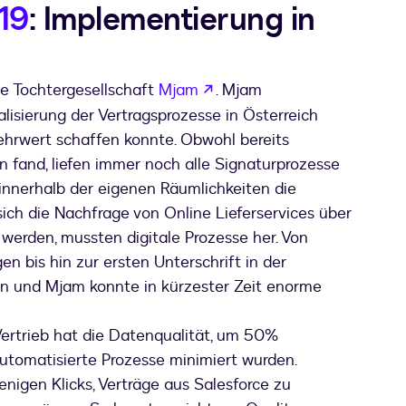
19
: Implementierung in
wird in einem neuen Tab g
ine Tochtergesellschaft
Mjam
. Mjam
alisierung der Vertragsprozesse in Österreich
hrwert schaffen konnte. Obwohl bereits
and, liefen immer noch alle Signaturprozesse
innerhalb der eigenen Räumlichkeiten die
ich die Nachfrage von Online Lieferservices über
werden, mussten digitale Prozesse her. Von
 bis hin zur ersten Unterschrift in der
n und Mjam konnte in kürzester Zeit enorme
ertrieb hat die Datenqualität, um 50%
automatisierte Prozesse minimiert wurden.
igen Klicks, Verträge aus Salesforce zu