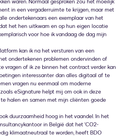
kken waren. Normaal gesproken zou het moeilijk
ment in een vergaderruimte te krijgen, maar met
 alle ondertekenaars een exemplaar van het
p dat het hen uitkwam en op hun eigen locatie
xemplarisch voor hoe ik vandaag de dag mijn
latform kan ik na het versturen van een
het ondertekenen problemen ondervinden of
e vragen of ik ze binnen het contract verder kan
oetingen interessanter dan alles digitaal af te
lemen vragen nu eenmaal om moderne
zoals eSignature helpt mij om ook in deze
 te halen en samen met mijn cliënten goede
ook duurzaamheid hoog in het vaandel. In het
nsultancykantoor in België dat het ‘CO2-
ledig klimaatneutraal te worden, heeft BDO