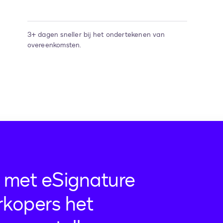
3+ dagen sneller bij het ondertekenen van
overeenkomsten.
 met eSignature
rkopers het