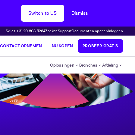
Switch to US
Dismiss
Sales +31 20 808 5264
Zoeken
Support
Documenten openen
Inloggen
CONTACT OPNEMEN
NU KOPEN
PROBEER GRATIS
Oplossingen
Branches
Afdeling