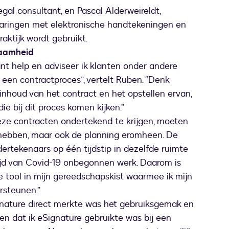
al consultant, en Pascal Alderweireldt,
varingen met elektronische handtekeningen en
aktijk wordt gebruikt.
zaamheid
tant help en adviseer ik klanten onder andere
 een contractproces”, vertelt Ruben. “Denk
inhoud van het contract en het opstellen ervan,
ie bij dit proces komen kijken.”
eze contracten ondertekend te krijgen, moeten
 hebben, maar ook de planning eromheen. De
dertekenaars op één tijdstip in dezelfde ruimte
tijd van Covid-19 onbegonnen werk. Daarom is
e tool in mijn gereedschapskist waarmee ik mijn
rsteunen.”
ignature direct merkte was het gebruiksgemak en
ren dat ik eSignature gebruikte was bij een