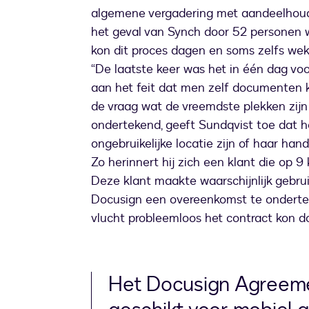
algemene vergadering met aandeelhoud
het geval van Synch door 52 personen 
kon dit proces dagen en soms zelfs wek
“De laatste keer was het in één dag voor
aan het feit dat men zelf documenten k
de vraag wat de vreemdste plekken zij
ondertekend, geeft Sundqvist toe dat 
ongebruikelijke locatie zijn of haar han
Zo herinnert hij zich een klant die op 
Deze klant maakte waarschijnlijk gebrui
Docusign een overeenkomst te ondertek
vlucht probleemloos het contract kon do
Het Docusign Agreemen