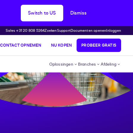
Switch to US
Dismiss
Sales +31 20 808 5264
Zoeken
Support
Documenten openen
Inloggen
CONTACT OPNEMEN
NU KOPEN
PROBEER GRATIS
Oplossingen
Branches
Afdeling