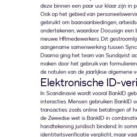
deze binnen een paar uur klaar zijn in 
Ook op het gebied van personeelswervin
gebruikt om baanaanbiedingen, arbeids
ondertekenen, waardoor Docusign een b
nieuwe HRmedewerkers. Dit gestroomli
aangename samenwerking tussen Sync
Daarna ging het team van Sundqvist aa
maken door het gebruik van formuliere
de notulen van de jaarlijkse algemene v
Elektronische ID-veri
In Scandinavië wordt vooral BankID gebru
interacties. Mensen gebruiken BankID om
transacties zoals online betalingen of
de Zweedse wet is BankID in combinati
handtekening juridisch bindend. In somm
identiteitsverificatie verplicht, maar 