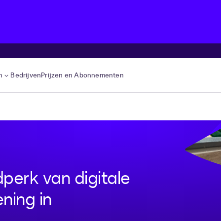
n
Bedrijven
Prijzen en Abonnementen
dperk van digitale
ening in