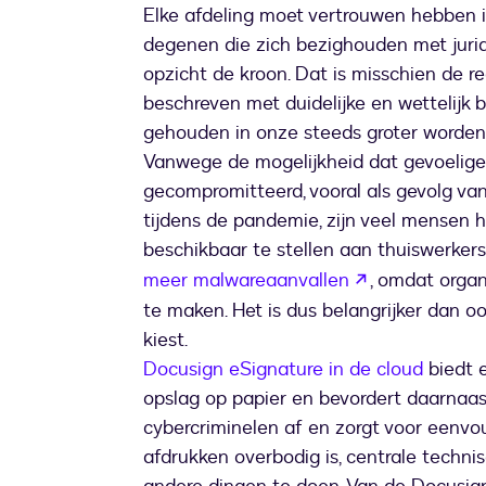
Elke afdeling moet vertrouwen hebben 
degenen die zich bezighouden met jurid
opzicht de kroon. Dat is misschien de 
beschreven met duidelijke en wettelijk
gehouden in onze steeds groter wordend
Vanwege de mogelijkheid dat gevoelige
gecompromitteerd, vooral als gevolg va
tijdens de pandemie, zijn veel mensen 
beschikbaar te stellen aan thuiswerkers
wordt geopen
meer malwareaanvallen
, omdat organ
te maken. Het is dus belangrijker dan ooi
kiest.
Docusign eSignature in de cloud
biedt e
opslag op papier en bevordert daarnaast de
cybercriminelen af en zorgt voor eenvo
afdrukken overbodig is, centrale techni