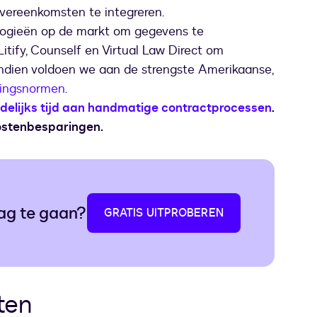
overeenkomsten te integreren.
ologieën op de markt om gegevens te
tify, Counself en Virtual Law Direct om
ndien voldoen we aan de strengste Amerikaanse,
gingsnormen
.
delijks tijd aan handmatige contractprocessen
.
kostenbesparingen.
lag te gaan?
GRATIS UITPROBEREN
ten