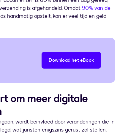
gn-documenten is 80% binnen een dag gereed,
a verzending is afgehandeld. Omdat
90% van de
s handmatig opstelt, kan er veel tijd en geld
Download het eBook
t om meer digitale
n
aan, wordt beïnvloed door veranderingen die in
egd, wat juristen enigszins gerust zal stellen.