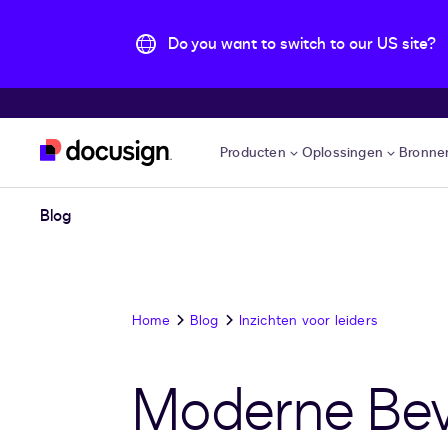
Do you want to switch to our US site?
Pular para o conteúdo principal
Producten
Oplossingen
Bronne
Blog
Home
Blog
Inzichten voor leiders
Moderne Beve