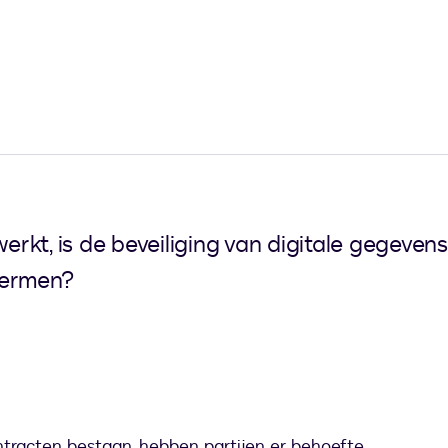
t, is de beveiliging van digitale gegevens ee
hermen?
tracten bestaan, hebben partijen er behoefte