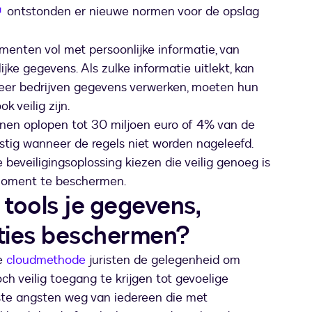
wordt geopend in een nieuw tabblad
ontstonden er nieuwe normen voor de opslag
enten vol met persoonlijke informatie, van
ke gegevens. Als zulke informatie uitlekt, kan
eer bedrijven gegevens verwerken, moeten hun
 veilig zijn.
nnen oplopen tot 30 miljoen euro of 4% van de
stig wanneer de regels niet worden nageleefd.
eveiligingsoplossing kiezen die veilig genoeg is
 moment te beschermen.
 tools je gegevens,
aties beschermen?
de
cloudmethode
juristen de gelegenheid om
och veilig toegang te krijgen tot gevoelige
ste angsten weg van iedereen die met