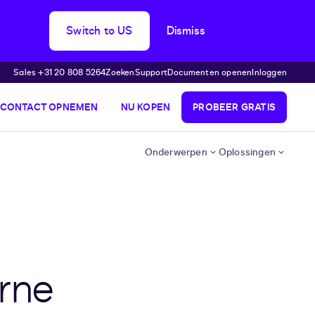
Switch to US
Dismiss
Sales +31 20 808 5264
Zoeken
Support
Documenten openen
Inloggen
CONTACT OPNEMEN
NU KOPEN
PROBEER GRATIS
Onderwerpen
Oplossingen
rne