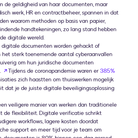
in de geldigheid van haar documenten, maar
isch werk, HR en contractbeheer, spannen in dat
reden waarom methoden op basis van papier,
 bindende handtekeningen, zo lang stand hebben
e digitale wereld.
 digitale documenten worden gehackt of
n het sterk toenemende aantal cyberaanvallen
huiverig om hun juridische documenten
wordt geopend in een nieuw tabblad
.
Tijdens de coronapandemie waren er
385%
d in een nieuw tabblad
isaties zich haastten om thuiswerken mogelijk
t dat je de juiste digitale beveiligingsoplossing
en veiligere manier van werken dan traditionele
 flexibiliteit. Digitale verificatie schrikt
udigere workflows, lagere kosten doordat
sche support en meer tijd voor je team om