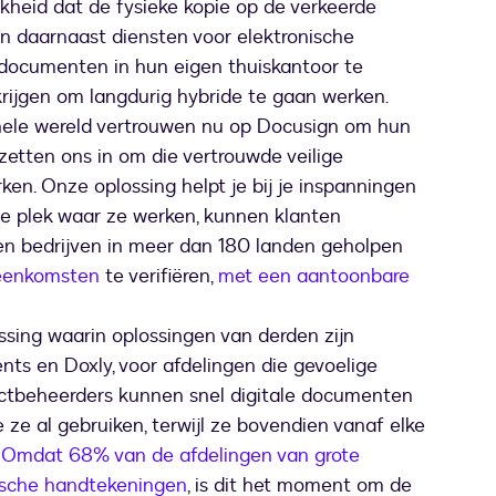
kheid dat de fysieke kopie op de verkeerde
en daarnaast diensten voor elektronische
 documenten in hun eigen thuiskantoor te
krijgen om langdurig hybride te gaan werken.
hele wereld vertrouwen nu op Docusign om hun
j zetten ons in om die vertrouwde veilige
en. Onze oplossing helpt je bij je inspanningen
e plek waar ze werken, kunnen klanten
n bedrijven in meer dan 180 landen geholpen
reenkomsten
te verifiëren,
met een aantoonbare
ssing waarin oplossingen van derden zijn
s en Doxly, voor afdelingen die gevoelige
actbeheerders kunnen snel digitale documenten
 ze al gebruiken, terwijl ze bovendien vanaf elke
.
Omdat 68% van de afdelingen van grote
nische handtekeningen
, is dit het moment om de