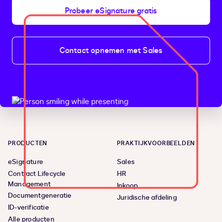
Probeer eSignature gratis
Contact opnemen met Sales
PRODUCTEN
PRAKTIJKVOORBEELDEN
eSignature
Sales
Contract Lifecycle
HR
Management
Inkoop
Documentgeneratie
Juridische afdeling
ID-verificatie
Alle producten