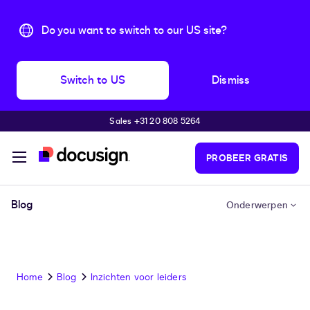
Do you want to switch to our US site?
Switch to US
Dismiss
Sales +31 20 808 5264
Pular para o conteúdo principal
PROBEER GRATIS
Blog
Onderwerpen
Home
Blog
Inzichten voor leiders