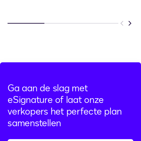
Previous
Next
Ga aan de slag met
eSignature of laat onze
verkopers het perfecte plan
samenstellen