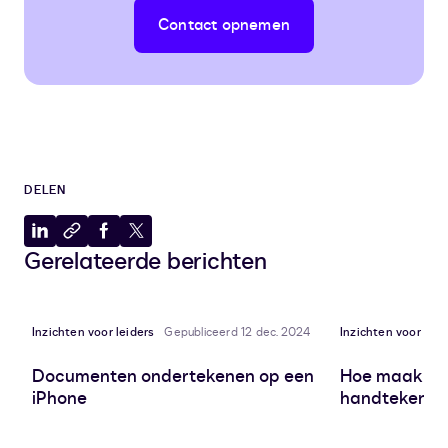
Contact opnemen
DELEN
Delen
Kopiëren
Delen
Delen
Gerelateerde berichten
op
naar
op
op
LinkedIn
klembord
Facebook
X
Inzichten voor leiders
Gepubliceerd 12 dec. 2024
Inzichten voor leid
Documenten ondertekenen op een
Hoe maak je 
iPhone
handtekenin