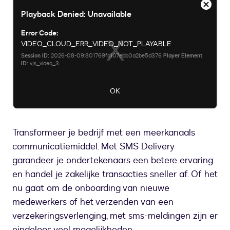
This
Extra
Playback Denied: Unavailable
is
venster
a
sluiten
Error Code:
modal
VIDEO_CLOUD_ERR_VIDEO_NOT_PLAYABLE
window.
Session ID:
2026-08-09:801769fd107ebb0a2be5d376
Player Element
ID:
vjs_video_3
OK
Transformeer je bedrijf met een meerkanaals
communicatiemiddel. Met SMS Delivery
garandeer je ondertekenaars een betere ervaring
en handel je zakelijke transacties sneller af. Of het
nu gaat om de onboarding van nieuwe
medewerkers of het verzenden van een
verzekeringsverlenging, met sms-meldingen zijn er
eindeloos veel mogelijkheden.