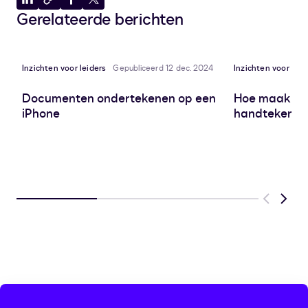
Delen
Kopiëren
Delen
Delen
Gerelateerde berichten
op
naar
op
op
LinkedIn
klembord
Facebook
X
Inzichten voor leiders
Gepubliceerd 12 dec. 2024
Inzichten voor leid
Documenten ondertekenen op een
Hoe maak je 
iPhone
handtekenin
Previous
Next