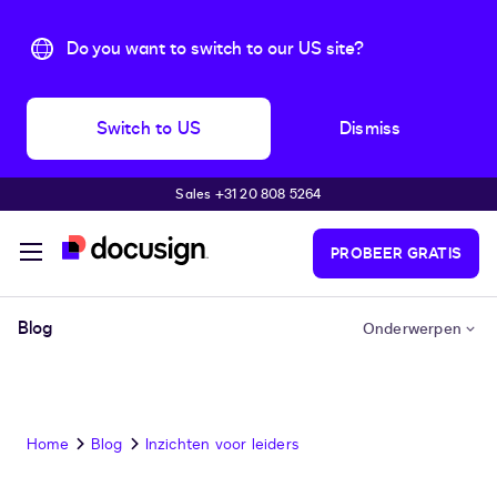
Do you want to switch to our US site?
Switch to US
Dismiss
Sales +31 20 808 5264
Pular para o conteúdo principal
PROBEER GRATIS
Blog
Onderwerpen
Home
Blog
Inzichten voor leiders