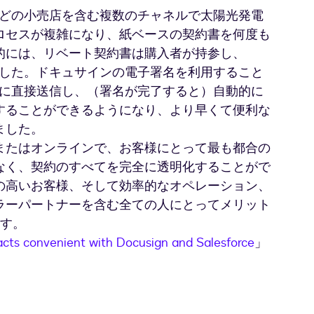
ポなどの小売店を含む複数のチャネルで太陽光発電
ロセスが複雑になり、紙ベースの契約書を何度も
的には、リベート契約書は購入者が持参し、
りました。ドキュサインの電子署名を利用すること
顧客に直接送信し、（署名が完了すると）自動的に
することができるようになり、より早くて便利な
ました。
またはオンラインで、お客様にとって最も都合の
なく、契約のすべてを完全に透明化することがで
の高いお客様、そして効率的なオペレーション、
ラーパートナーを含む全ての人にとってメリット
ます。
acts convenient with Docusign and Salesforce
」