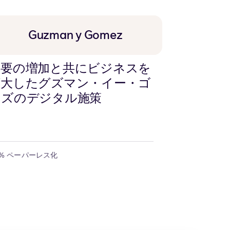
ボ
ー
Guzman y Gomez
ド
に
コ
需要の増加と共にビジネスを
ピ
ー
拡大したグズマン・イー・ゴ
メズのデジタル施策
0% ペーパーレス化