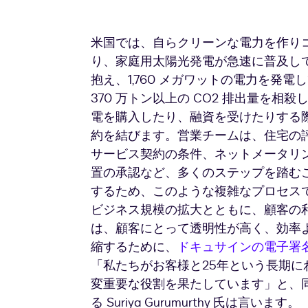
米国では、自らクリーンな電力を作り
り、家庭用太陽光発電が急速に普及しています
抱え、1,760 メガワットの電力を発
370 万トン以上の CO2 排出量を
電を購入したり、融資を受けたりする際に
約を結びます。営業チームは、住宅の
サービス契約の条件、ネットメータリ
置の承認など、多くのステップを踏む
するため、このような複雑なプロセス
ビジネス規模の拡大とともに、顧客の
は、顧客にとって透明性が高く、効率
縮するために、
ドキュサインの電子署
「私たちがお客様と25年という長期
変重要な役割を果たしています」と、同
る Suriya Gurumurthy 氏は言います。