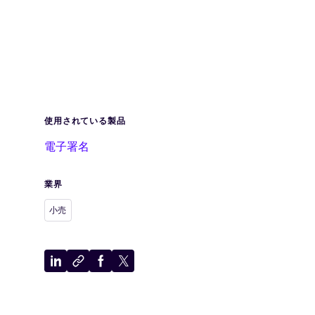
使用されている製品
電子署名
業界
小売
LinkedIn
ク
Facebook
X
に
リ
に
に
共
ッ
共
共
有
プ
有
有