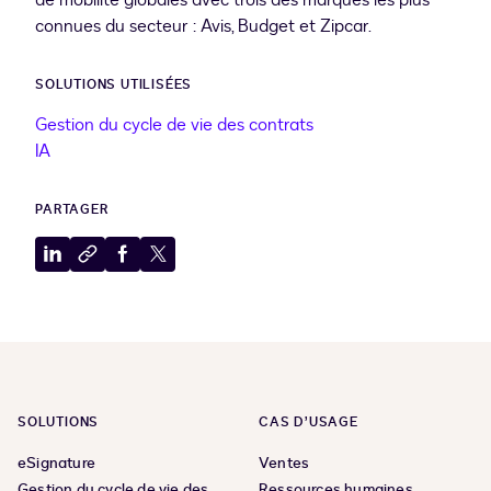
connues du secteur : Avis, Budget et Zipcar.
SOLUTIONS UTILISÉES
Gestion du cycle de vie des contrats
IA
PARTAGER
Partager
Copier
Partager
Partager
sur
dans
sur
sur
LinkedIn
le
Facebook
X
presse-
papiers
SOLUTIONS
CAS D’USAGE
eSignature
Ventes
Gestion du cycle de vie des
Ressources humaines