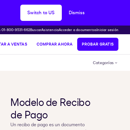
Switch to US
Dismiss
s 01-800-9531-662
Buscar
Asistencia
Acceder a documentos
Iniciar sesión
AR A VENTAS
COMPRAR AHORA
PROBAR GRATIS
Categorías
Modelo de Recibo
de Pago
Un recibo de pago es un documento