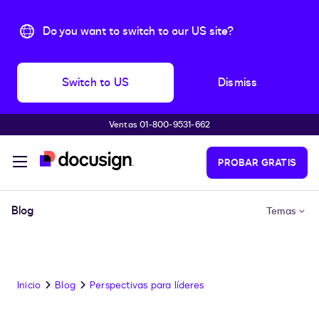
Do you want to switch to our US site?
Switch to US
Dismiss
Ventas 01-800-9531-662
Accede al contenido principal
PROBAR GRATIS
Blog
Temas
Inicio
Blog
Perspectivas para líderes