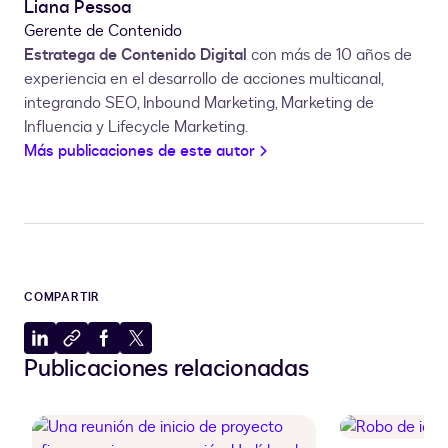
Liana Pessoa
Gerente de Contenido
Estratega de Contenido Digital
con más de 10 años de
experiencia en el desarrollo de acciones multicanal,
integrando SEO, Inbound Marketing, Marketing de
Influencia y Lifecycle Marketing.
Más publicaciones de este autor
COMPARTIR
Compartir
Copiar
Compartir
Compartir
Publicaciones relacionadas
en
al
en
en
LinkedIn
portapapeles
Facebook
X