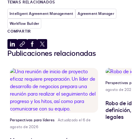
TEMAS RELACIONADOS
Intelligent Agreement Management
Agreement Manager
Workflow Builder
COMPARTIR
Compartir
Copiar
Compartir
Compartir
Publicaciones relacionadas
en
al
en
en
LinkedIn
portapapeles
Facebook
X
Perspectivas para 
agosto de 2026
Robo de ident
definición, r
legales
Perspectivas para líderes
Actualizado el 6 de
agosto de 2026