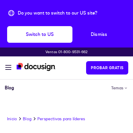
Do you want to switch to our US site?
Switch to US
Dismiss
Ventas 01-800-9531-662
Accede al contenido principal
PROBAR GRATIS
Blog
Temas
Inicio
Blog
Perspectivas para líderes