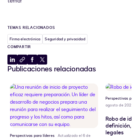
tema!
TEMAS RELACIONADOS
Firma electrónica
Seguridad y privacidad
COMPARTIR
Compartir
Copiar
Compartir
Compartir
Publicaciones relacionadas
en
al
en
en
LinkedIn
portapapeles
Facebook
X
Perspectivas para 
agosto de 2026
Robo de ident
definición, r
legales
Perspectivas para líderes
Actualizado el 6 de