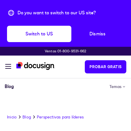
Do you want to switch to our US site?
Switch to US
Dismiss
Ventas 01-800-9531-662
Accede al contenido principal
PROBAR GRATIS
Blog
Temas
Inicio
Blog
Perspectivas para líderes