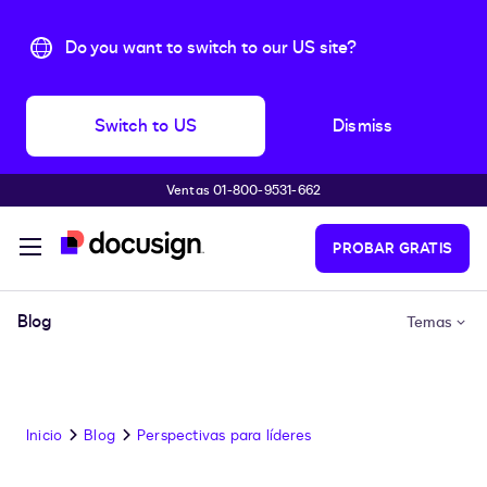
Do you want to switch to our US site?
Switch to US
Dismiss
Ventas 01-800-9531-662
Accede al contenido principal
PROBAR GRATIS
Blog
Temas
Inicio
Blog
Perspectivas para líderes