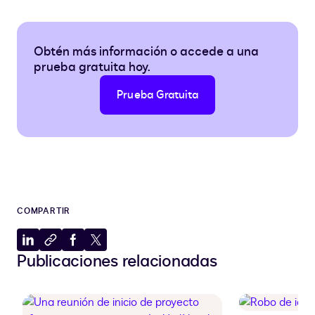
Obtén más información o accede a una
prueba gratuita hoy.
Prueba Gratuita
COMPARTIR
Compartir
Copiar
Compartir
Compartir
Publicaciones relacionadas
en
al
en
en
LinkedIn
portapapeles
Facebook
X