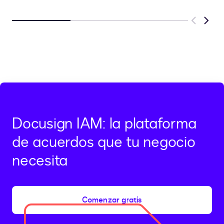
Previous
Next
Docusign IAM: la plataforma
de acuerdos que tu negocio
necesita
Comenzar gratis