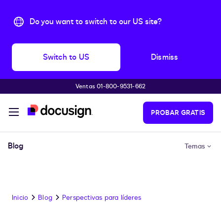
Do you want to switch to our US site?
Switch to US
Dismiss
Ventas 01-800-9531-662
Accede al contenido principal
PROBAR GRATIS
Blog
Temas
Inicio
Blog
Perspectivas para líderes