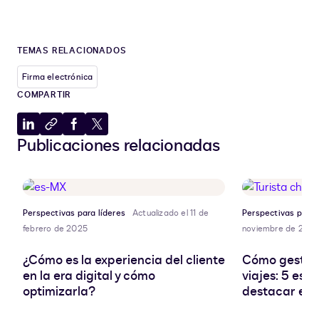
TEMAS RELACIONADOS
Firma electrónica
COMPARTIR
Compartir
Copiar
Compartir
Compartir
Publicaciones relacionadas
en
al
en
en
LinkedIn
portapapeles
Facebook
X
Perspectivas para líderes
Actualizado el 11 de
Perspectivas para 
febrero de 2025
noviembre de 202
¿Cómo es la experiencia del cliente
Cómo gestion
en la era digital y cómo
viajes: 5 est
optimizarla?
destacar el 