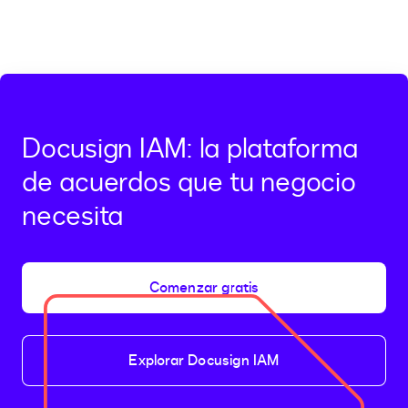
Docusign IAM: la plataforma
de acuerdos que tu negocio
necesita
Comenzar gratis
Explorar Docusign IAM