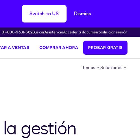
Switch to US
Dismiss
s 01-800-9531-662
Buscar
Asistencia
Acceder a documentos
Iniciar sesión
AR A VENTAS
COMPRAR AHORA
PROBAR GRATIS
Temas
Soluciones
la gestión