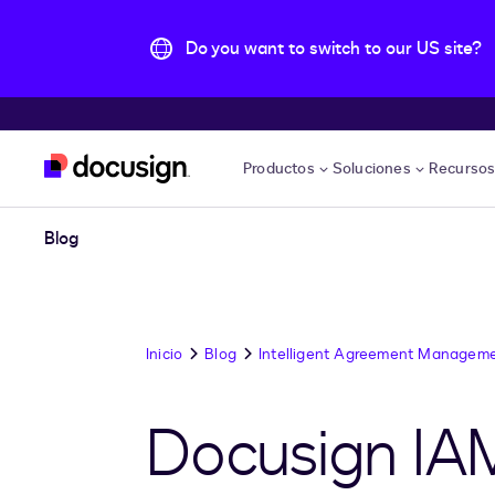
Do you want to switch to our US site?
Accede al contenido principal
Productos
Soluciones
Recurso
Blog
Inicio
Blog
Intelligent Agreement Managem
Docusign IAM