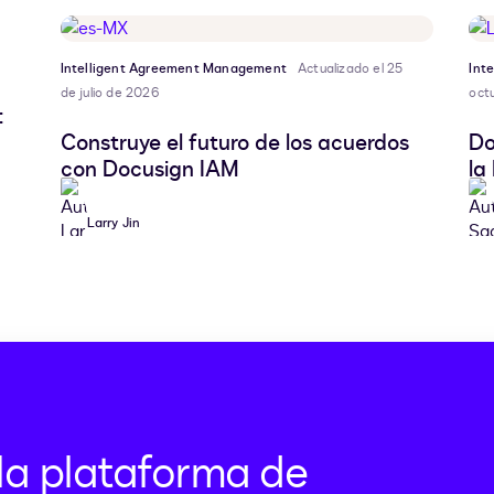
Intelligent Agreement Management
Actualizado el 25
Int
de julio de 2026
oct
:
Construye el futuro de los acuerdos
Do
con Docusign IAM
la
Larry Jin
la plataforma de