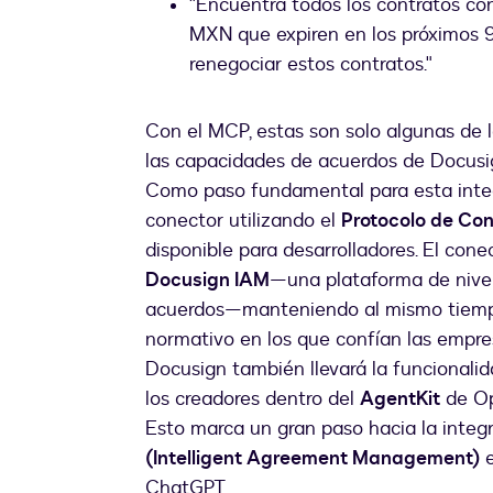
"Encuentra todos los contratos co
MXN que expiren en los próximos 9
renegociar estos contratos."
Con el MCP, estas son solo algunas de 
las capacidades de acuerdos de Docusi
Como paso fundamental para esta integ
conector utilizando el
Protocolo de Co
disponible para desarrolladores. El co
Docusign IAM
—una plataforma de nivel 
acuerdos—manteniendo al mismo tiempo 
normativo en los que confían las empre
Docusign también llevará la funcionali
los creadores dentro del
AgentKit
de Op
Esto marca un gran paso hacia la integ
(Intelligent Agreement Management)
e
ChatGPT.