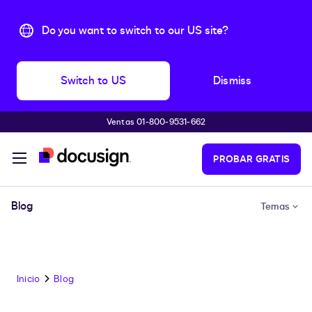
Do you want to switch to our US site?
Switch to US
Dismiss
Ventas 01-800-9531-662
Accede al contenido principal
PROBAR GRATIS
Blog
Temas
Inicio
Blog