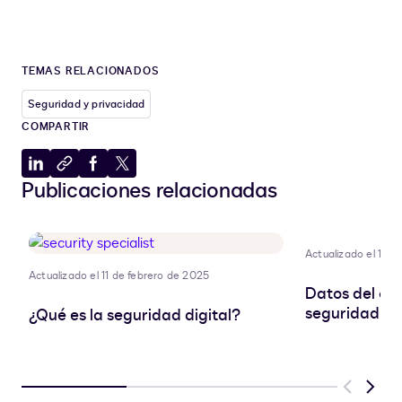
TEMAS RELACIONADOS
Seguridad y privacidad
COMPARTIR
Compartir
Copiar
Compartir
Compartir
Publicaciones relacionadas
en
al
en
en
LinkedIn
portapapeles
Facebook
X
Actualizado el 11 d
Actualizado el 11 de febrero de 2025
Datos del cli
seguridad pa
¿Qué es la seguridad digital?
Previous
Next