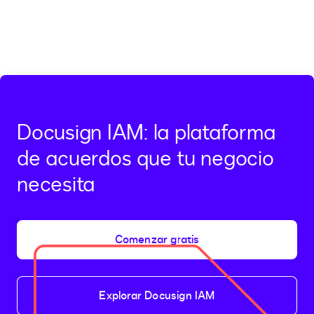
Docusign IAM: la plataforma
de acuerdos que tu negocio
necesita
Comenzar gratis
Explorar Docusign IAM