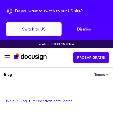
Do you want to switch to our US site?
Switch to US
Dismiss
Ventas 01-800-9531-662
Accede al contenido principal
PROBAR GRATIS
Blog
Temas
Inicio
Blog
Perspectivas para líderes