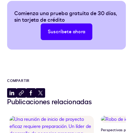
Comienza una prueba gratuita de 30 días,
sin tarjeta de crédito
Suscríbete ahora
COMPARTIR
Compartir
Copiar
Compartir
Compartir
Publicaciones relacionadas
en
al
en
en
LinkedIn
portapapeles
Facebook
X
Perspectivas para 