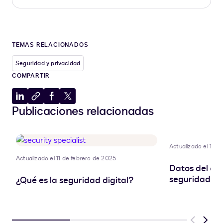
TEMAS RELACIONADOS
Seguridad y privacidad
COMPARTIR
Compartir
Copiar
Compartir
Compartir
Publicaciones relacionadas
en
al
en
en
LinkedIn
portapapeles
Facebook
X
Actualizado el 11 d
Actualizado el 11 de febrero de 2025
Datos del cli
seguridad pa
¿Qué es la seguridad digital?