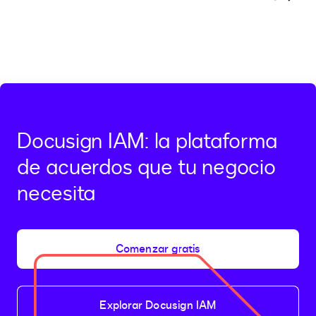
Previous
Next
Docusign IAM: la plataforma
de acuerdos que tu negocio
necesita
Comenzar gratis
Explorar Docusign IAM