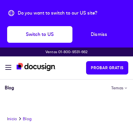
Do you want to switch to our US site?
Switch to US
Dismiss
Ventas 01-800-9531-662
Accede al contenido principal
PROBAR GRATIS
Blog
Temas
Inicio
Blog