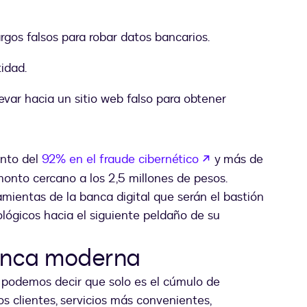
gos falsos para robar datos bancarios.
idad.
evar hacia un sitio web falso para obtener
abre em uma nov
ento del
92% en el fraude cibernético
y más de
monto cercano a los 2,5 millones de pesos.
amientas de la banca digital que serán el bastión
nológicos hacia el siguiente peldaño de su
banca moderna
l podemos decir que solo es el cúmulo de
s clientes, servicios más convenientes,