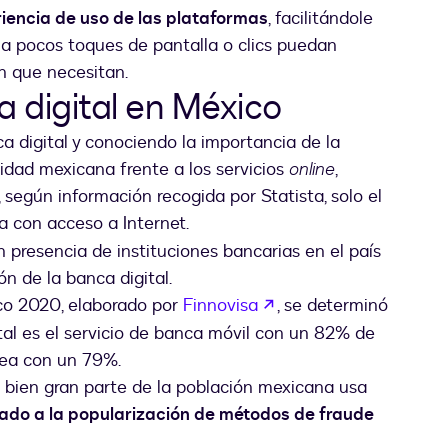
iencia de uso de las plataformas
, facilitándole
e a pocos toques de pantalla o clics puedan
n que necesitan.
a digital en México
 digital y conociendo la importancia de la
lidad mexicana frente a los servicios
online
,
según información recogida por Statista, solo el
m uma nova guia
 con acceso a Internet.
 presencia de instituciones bancarias en el país
ón de la banca digital.
abre em uma nova gu
ico 2020, elaborado por
Finnovisa
, se determinó
tal es el servicio de banca móvil con un 82% de
ínea con un 79%.
i bien gran parte de la población mexicana usa
vado a la popularización de métodos de fraude