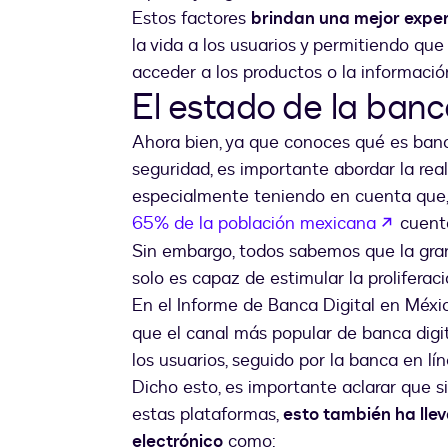
Estos factores
brindan una mejor exper
la vida a los usuarios y permitiendo qu
acceder a los productos o la informació
El estado de la banc
Ahora bien, ya que conoces qué es banca
seguridad, es importante abordar la rea
especialmente teniendo en cuenta que, 
abre e
65% de la población mexicana
cuenta
Sin embargo, todos sabemos que la gran
solo es capaz de estimular la proliferaci
En el Informe de Banca Digital en Méx
que el canal más popular de banca digi
los usuarios, seguido por la banca en l
Dicho esto, es importante aclarar que s
estas plataformas,
esto también ha lle
electrónico
como: