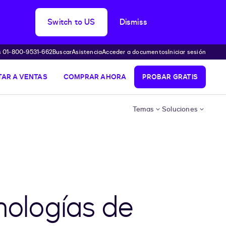
Switch to US
Dismiss
s 01-800-9531-662
Buscar
Asistencia
Acceder a documentos
Iniciar sesión
AR A VENTAS
COMPRAR AHORA
PROBAR GRATIS
Temas
Soluciones
cnologías de