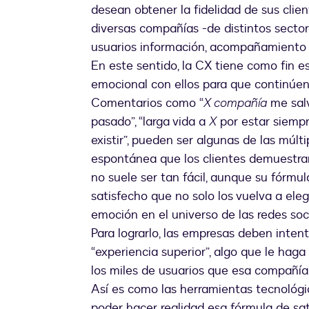
desean obtener la fidelidad de sus clie
diversas compañías -de distintos sector
usuarios información, acompañamiento y
En este sentido, la CX tiene como fin e
emocional con ellos para que continúen 
Comentarios como “
X compañía
me salva
pasado”, “larga vida a
X
por estar siempre
existir”, pueden ser algunas de las múlt
espontánea que los clientes demuestran
no suele ser tan fácil, aunque su fórmul
satisfecho que no solo los vuelva a eleg
emoción en el universo de las redes soci
Para lograrlo, las empresas deben inten
“experiencia superior”, algo que le haga
los miles de usuarios que esa compañía 
Así es como las herramientas tecnológi
poder hacer realidad esa fórmula de sati