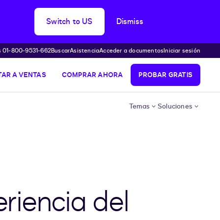
Switch to US
Dismiss
s 01-800-9531-662
Buscar
Asistencia
Acceder a documentos
Iniciar sesión
AR A VENTAS
COMPRAR AHORA
PROBAR GRATIS
Temas
Soluciones
riencia del