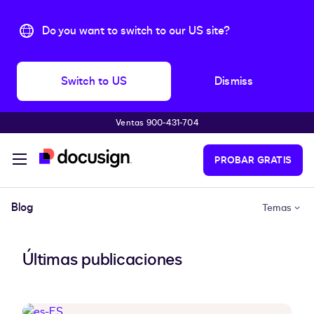
Do you want to switch to our US site?
Switch to US
Dismiss
Ventas 900-431-704
Saltar al contenido principal
PROBAR GRATIS
Blog
Temas
Últimas publicaciones