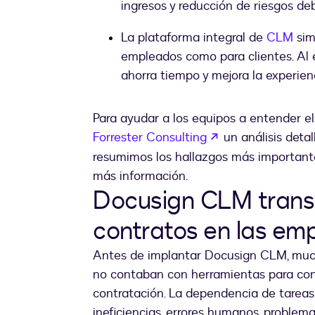
ingresos y reducción de riesgos de
La plataforma integral de
CLM
sim
empleados como para clientes. Al e
ahorra tiempo y mejora la experien
Para ayudar a los equipos a entender 
se abre en una 
Forrester Consulting
un análisis deta
resumimos los hallazgos más important
más información.
Docusign CLM transf
contratos en las em
Antes de implantar Docusign CLM, much
no contaban con herramientas para cone
contratación. La dependencia de tarea
ineficiencias, errores humanos, problema