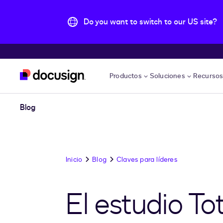
Do you want to switch to our US site?
Saltar al contenido principal
Productos
Soluciones
Recurso
Blog
Inicio
Blog
Claves para líderes
El estudio T