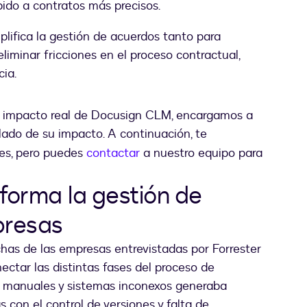
bido a contratos más precisos.
plifica la gestión de acuerdos tanto para
liminar fricciones en el proceso contractual,
cia.
el impacto real de Docusign CLM, encargamos a
nueva pestaña
llado de su impacto. A continuación, te
es, pero puedes
contactar
a nuestro equipo para
orma la gestión de
presas
as de las empresas entrevistadas por Forrester
ctar las distintas fases del proceso de
s manuales y sistemas inconexos generaba
s con el control de versiones y falta de