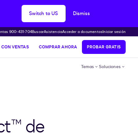
Switch to US
Dismiss
ntas 900-431-704
Buscar
Asistencia
Acceder a documentos
Iniciar sesión
 CON VENTAS
COMPRAR AHORA
PROBAR GRATIS
Temas
Soluciones
ct™ de