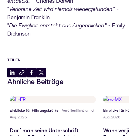
entdeckt."
- Charles Darwin
"
Verlorene Zeit wird niemals wiedergefunden.
" -
Benjamin Franklin
"
Die Ewigkeit entsteht aus Augenblicken.
" - Emily
Dickinson
TEILEN
Auf
In
Auf
Auf
Ähnliche Beiträge
LinkedIn
Zwischenablage
Facebook
X
teilen
kopieren
teilen
teilen
Einblicke für Führungskräfte
Veröffentlicht am 6.
Einblicke für Führ
Aug. 2026
Aug. 2026
Darf man seine Unterschrift
Wann verjähr