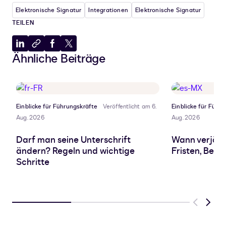
Elektronische Signatur
Integrationen
Elektronische Signatur
TEILEN
Auf
In
Auf
Auf
Ähnliche Beiträge
LinkedIn
Zwischenablage
Facebook
X
teilen
kopieren
teilen
teilen
Einblicke für Führungskräfte
Veröffentlicht am 6.
Einblicke für Führ
Aug. 2026
Aug. 2026
Darf man seine Unterschrift
Wann verjähr
ändern? Regeln und wichtige
Fristen, Beg
Schritte
Previous
Next