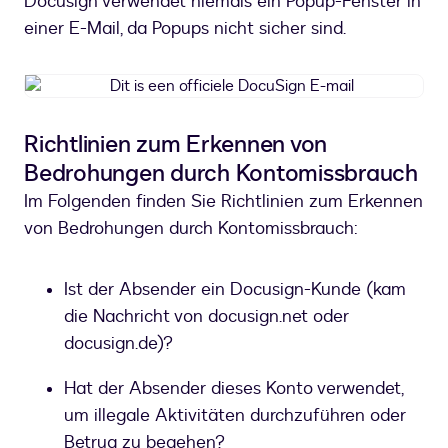
Docusign verwendet niemals ein Popup-Fenster in
einer E-Mail, da Popups nicht sicher sind.
Dit
is
een
Richtlinien zum Erkennen von
officiele
Bedrohungen durch Kontomissbrauch
DocuSign
E-
Im Folgenden finden Sie Richtlinien zum Erkennen
mail
von Bedrohungen durch Kontomissbrauch:
Ist der Absender ein Docusign-Kunde (kam
die Nachricht von docusign.net oder
docusign.de)?
Hat der Absender dieses Konto verwendet,
um illegale Aktivitäten durchzuführen oder
Betrug zu begehen?