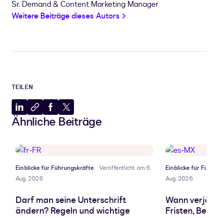
Sr. Demand & Content Marketing Manager
Weitere Beiträge dieses Autors
TEILEN
Auf
In
Auf
Auf
Ähnliche Beiträge
LinkedIn
Zwischenablage
Facebook
X
teilen
kopieren
teilen
teilen
Einblicke für Führungskräfte
Veröffentlicht am 6.
Einblicke für Führ
Aug. 2026
Aug. 2026
Darf man seine Unterschrift
Wann verjähr
ändern? Regeln und wichtige
Fristen, Beg