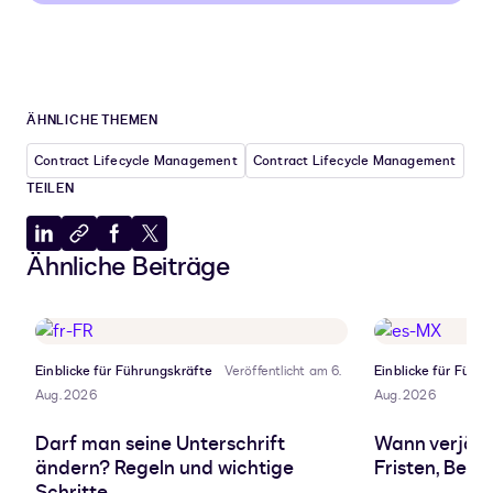
ÄHNLICHE THEMEN
Contract Lifecycle Management
Contract Lifecycle Management
TEILEN
Auf
In
Auf
Auf
Ähnliche Beiträge
LinkedIn
Zwischenablage
Facebook
X
teilen
kopieren
teilen
teilen
Einblicke für Führungskräfte
Veröffentlicht am 6.
Einblicke für Führ
Aug. 2026
Aug. 2026
Darf man seine Unterschrift
Wann verjähr
ändern? Regeln und wichtige
Fristen, Beg
Schritte