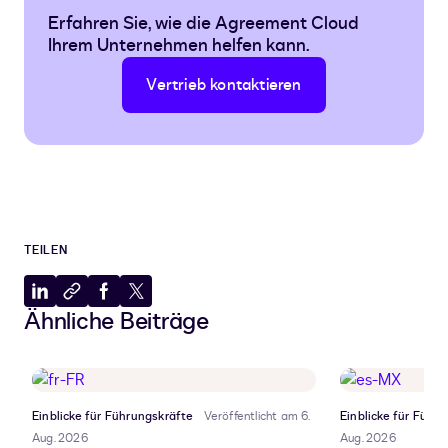
Erfahren Sie, wie die Agreement Cloud
Ihrem Unternehmen helfen kann.
Vertrieb kontaktieren
TEILEN
Auf
In
Auf
Auf
Ähnliche Beiträge
LinkedIn
Zwischenablage
Facebook
X
teilen
kopieren
teilen
teilen
Einblicke für Führungskräfte
Veröffentlicht am 6.
Einblicke für Führ
Aug. 2026
Aug. 2026