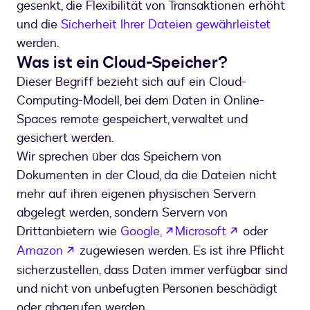
gesenkt, die Flexibilität von Transaktionen erhöht
und die
Sicherheit Ihrer Dateien gewährleistet
werden.
Was ist ein Cloud-Speicher?
Dieser Begriff bezieht sich auf ein Cloud-
Computing-Modell, bei dem Daten in Online-
Spaces remote gespeichert, verwaltet und
gesichert werden.
Wir sprechen über das Speichern von
Dokumenten in der Cloud, da die Dateien nicht
mehr auf ihren eigenen physischen Servern
abgelegt werden, sondern Servern von
wird in einem neuen Tab
wird in eine
Drittanbietern wie
Google,
Microsoft
oder
wird in einem neuen Tab geöffnet
Amazon
zugewiesen werden. Es ist ihre Pflicht
sicherzustellen, dass Daten immer verfügbar sind
und nicht von unbefugten Personen beschädigt
oder abgerufen werden.