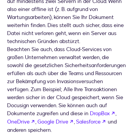
auf mindestens zwei Servern in der Cloud. Wenn
also einer offline ist (z. B. aufgrund von
Wartungsarbeiten), können Sie Ihr Dokument
weiterhin finden. Dies stellt auch sicher, dass eine
Datei nicht verloren geht, wenn ein Server aus
technischen Gründen abstürzt.
Beachten Sie auch, dass Cloud-Services von
großen Unternehmen verwaltet werden, die
sowohl die gesetzlichen Sicherheitsanforderungen
erfüllen als auch über die Teams und Ressourcen
zur Bekämpfung von Invasionsversuchen
verfügen. Zum Beispiel; Alle Ihre Transaktionen
werden sicher in der Cloud gespeichert, wenn Sie
Docusign verwenden. Sie können auch auf
wird in
Dokumente zugreifen und diese in
DropBox
,
wird in einem neuen Tab geöffnet
wird in einem neuen Tab 
wird in ei
OneDrive
,
Google Drive
,
Salesforce
und
anderen speichern.