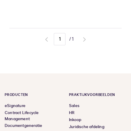
/
1
Go
Go
to
to
previous
next
page
page
PRODUCTEN
PRAKTIJKVOORBEELDEN
eSignature
Sales
Contract Lifecycle
HR
Management
Inkoop
Documentgeneratie
Juridische afdeling