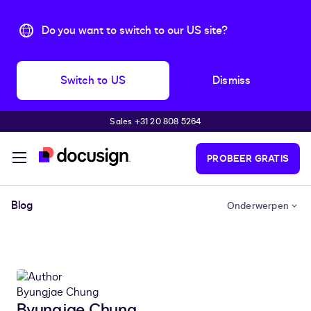
Do you want to switch to our US site?
Switch to US
Dismiss
Sales +31 20 808 5264
Pular para o conteúdo principal
PROBEER GRATIS
Blog
Onderwerpen
Byungjae Chung