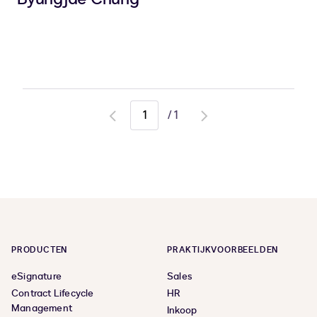
/
1
Go
Go
to
to
previous
next
page
page
PRODUCTEN
PRAKTIJKVOORBEELDEN
eSignature
Sales
Contract Lifecycle
HR
Management
Inkoop