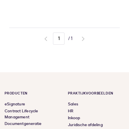
/
1
Go
Go
to
to
previous
next
page
page
PRODUCTEN
PRAKTIJKVOORBEELDEN
eSignature
Sales
Contract Lifecycle
HR
Management
Inkoop
Documentgeneratie
Juridische afdeling