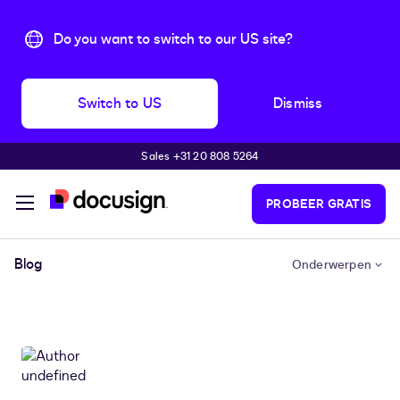
Do you want to switch to our US site?
Switch to US
Dismiss
Sales +31 20 808 5264
Pular para o conteúdo principal
PROBEER GRATIS
Blog
Onderwerpen