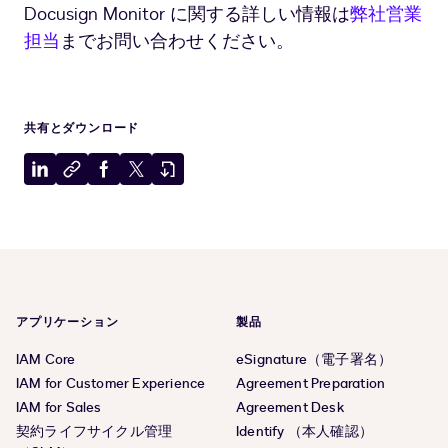
Docusign Monitor に関する詳しい情報は
弊社営業
担当
までお問い合わせください。
共有とダウンロード
LinkedIn
ク
Facebook
X
PDF
に
リ
に
に
を
共
ッ
共
共
ダ
有
プ
有
有
ウ
ボ
ン
ー
ロ
ド
ー
アプリケーション
製品
に
ド
コ
IAM Core
eSignature（電子署名）
ピ
IAM for Customer Experience
Agreement Preparation
ー
IAM for Sales
Agreement Desk
契約ライフサイクル管理
Identify （本人確認）