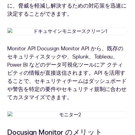
に、脅威を軽減し解決するための対応策を迅速に
決定することができます。
ド
キ
ュ
Monitor API Docusign Monitor API から、既存の
サ
セキュリティスタックや、Splunk、Tableau、
イ
ン
Power BI などのデータ可視化ツールにア クティ
モ
ビティの情報が直接送信されます。API を活用す
ニ
ることで、セキュリティチームはダッシュボード
タ
や警告を特定の要件やセキュリティ規制に合わせ
ー
てカスタマイズできます。
ス
ク
リ
モ
ー
ニ
ン
タ
1
Docusign Monitor のメリット
ー