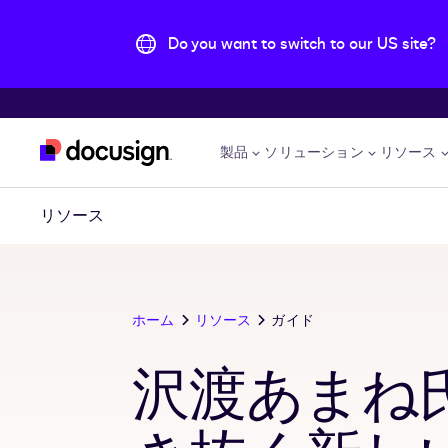
Do you want to switch to our US site?
主な内容に移動
製品
ソリューション
リソース
リソース
ホーム
リソース
ガイド
沢渡あまね