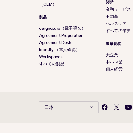
製造
（CLM）
金融サービス
不動産
製品
ヘルスケア
eSignature（電子署名）
すべての業界
Agreement Preparation
Agreement Desk
事業規模
Identify （本人確認）
大企業
Workspaces
中小企業
すべての製品
個人経営
日本
Facebook
X(旧
Yo
Twitter)