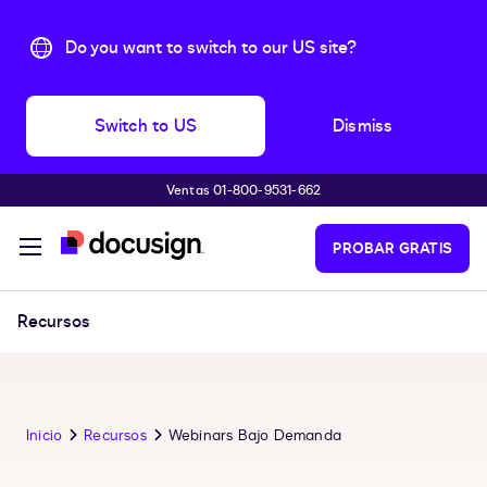
Do you want to switch to our US site?
Switch to US
Dismiss
Ventas 01-800-9531-662
Accede al contenido principal
PROBAR GRATIS
Recursos
Inicio
Recursos
Webinars Bajo Demanda