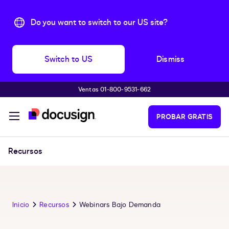
Do you want to switch to our US site?
Switch to US
Dismiss
Ventas 01-800-9531-662
Accede al contenido principal
PROBAR GRATIS
Recursos
Inicio
Recursos
Webinars Bajo Demanda